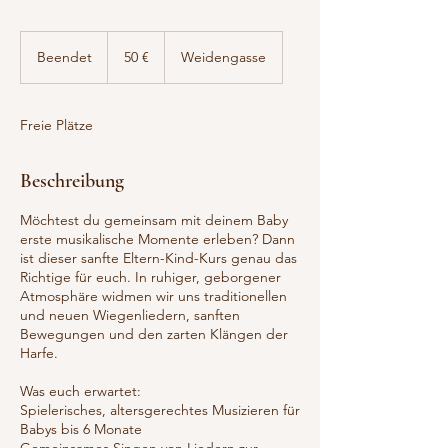
50
Euro
Beendet
B
50 €
Weidengasse
e
e
n
Freie Plätze
d
e
t
Beschreibung
Möchtest du gemeinsam mit deinem Baby
erste musikalische Momente erleben? Dann
ist dieser sanfte Eltern-Kind-Kurs genau das
Richtige für euch. In ruhiger, geborgener
Atmosphäre widmen wir uns traditionellen
und neuen Wiegenliedern, sanften
Bewegungen und den zarten Klängen der
Harfe.
Was euch erwartet:
Spielerisches, altersgerechtes Musizieren für
Babys bis 6 Monate