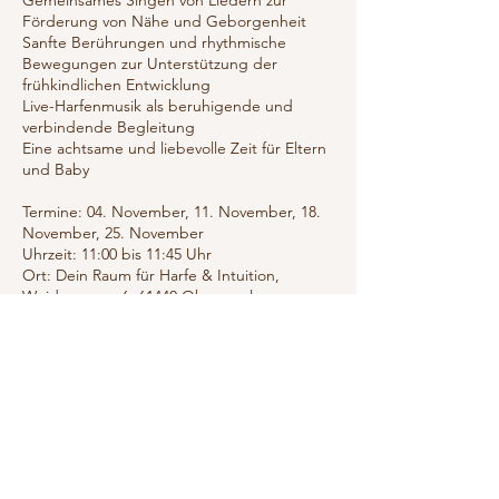
Gemeinsames Singen von Liedern zur
Förderung von Nähe und Geborgenheit
Sanfte Berührungen und rhythmische
Bewegungen zur Unterstützung der
frühkindlichen Entwicklung
Live-Harfenmusik als beruhigende und
verbindende Begleitung
Eine achtsame und liebevolle Zeit für Eltern
und Baby
Termine: 04. November, 11. November, 18.
November, 25. November
Uhrzeit: 11:00 bis 11:45 Uhr
Ort: Dein Raum für Harfe & Intuition,
Weidengasse 6, 61440 Oberursel
Kursgebühr: 50 Euro
Melde dich jetzt an – ich freue mich darauf,
mit dir und deinem Elfenbaby in die Welt
der Wiegenlieder einzutauchen.